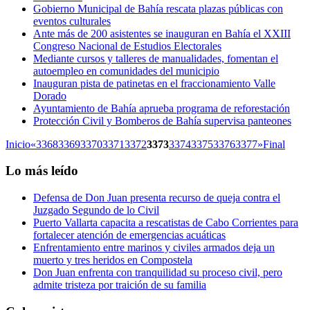
Gobierno Municipal de Bahía rescata plazas públicas con
eventos culturales
Ante más de 200 asistentes se inauguran en Bahía el XXIII
Congreso Nacional de Estudios Electorales
Mediante cursos y talleres de manualidades, fomentan el
autoempleo en comunidades del municipio
Inauguran pista de patinetas en el fraccionamiento Valle
Dorado
Ayuntamiento de Bahía aprueba programa de reforestación
Protección Civil y Bomberos de Bahía supervisa panteones
Inicio
«
3368
3369
3370
3371
3372
3373
3374
3375
3376
3377
»
Final
Lo más leído
Defensa de Don Juan presenta recurso de queja contra el
Juzgado Segundo de lo Civil
Puerto Vallarta capacita a rescatistas de Cabo Corrientes para
fortalecer atención de emergencias acuáticas
Enfrentamiento entre marinos y civiles armados deja un
muerto y tres heridos en Compostela
Don Juan enfrenta con tranquilidad su proceso civil, pero
admite tristeza por traición de su familia