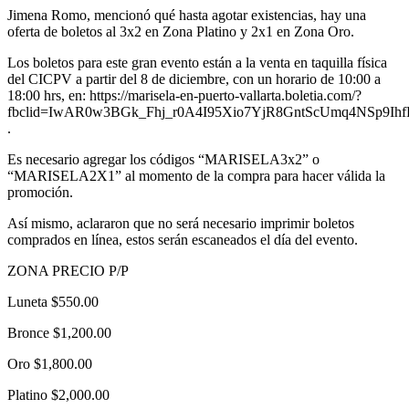
Jimena Romo, mencionó qué hasta agotar existencias, hay una
oferta de boletos al 3x2 en Zona Platino y 2x1 en Zona Oro.
Los boletos para este gran evento están a la venta en taquilla física
del CICPV a partir del 8 de diciembre, con un horario de 10:00 a
18:00 hrs, en: https://marisela-en-puerto-vallarta.boletia.com/?
fbclid=IwAR0w3BGk_Fhj_r0A4I95Xio7YjR8GntScUmq4NSp9
.
Es necesario agregar los códigos “MARISELA3x2” o
“MARISELA2X1” al momento de la compra para hacer válida la
promoción.
Así mismo, aclararon que no será necesario imprimir boletos
comprados en línea, estos serán escaneados el día del evento.
ZONA PRECIO P/P
Luneta $550.00
Bronce $1,200.00
Oro $1,800.00
Platino $2,000.00