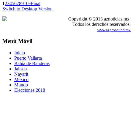
1
2
3
4
5
6
7
8
9
10
»
Final
Switch to Desktop Version
Copyright © 2013 aznoticias.mx.
Todos los derechos reservados.
www.azprosound.mx
Menú Móvil
Inicio
Puerto Vallarta
Bahía de Banderas
Jalisco
Nayarit
México
Mundo
Elecciones 2018