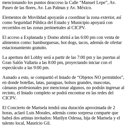
mencionando los puntos deacceso la Calle “Manuel Lepe”, Av.
Paseo de las flores, Av. Las Palmas y Av. México.
Elementos de Movilidad apoyarán a coordinar la zona exterior, así
como Seguridad Pública del Estado y Municipio apoyará con
recorridos en las zonas perimetrales al CICPV.
El acceso a Explanada y Domo abrirá a las 6:00 pm con venta de
alimentos como: hamburguesas, hot dogs, tacos, además de ofertar
estacionamiento gratuito.
La apertura del Lobby será a partir de las 7:00 pm y las puertas al
Gran Salón Vallarta a las 8:00 pm, proyectando iniciar con el
espectáculo a las 9:00 pm.
Aunado a esto, se compartió el listado de “Objetos NO permitidos”,
en donde botellas, latas, paraguas, bolsos grandes, mascotas,
cámaras profesionales por mencionar algunos, no podrán ingresar al
recinto, el listado completo se podrá encontrar en las redes del
CICPV.
El Concierto de Marisela tendrá una duración aproximada de 2
horas, aclaró Luis Morales, además como sorpresa comparte que
habrá dos artistas invitados: Marilyn Odessa, hija de Marisela y el
talento local, Mauricio Gil.