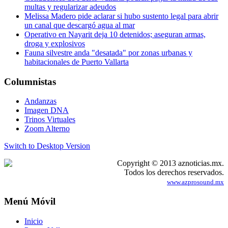
multas y regularizar adeudos
Melissa Madero pide aclarar si hubo sustento legal para abrir
un canal que descargó agua al mar
Operativo en Nayarit deja 10 detenidos; aseguran armas,
droga y explosivos
Fauna silvestre anda "desatada" por zonas urbanas y
habitacionales de Puerto Vallarta
Columnistas
Andanzas
Imagen DNA
Trinos Virtuales
Zoom Alterno
Switch to Desktop Version
Copyright © 2013 aznoticias.mx.
Todos los derechos reservados.
www.azprosound.mx
Menú Móvil
Inicio