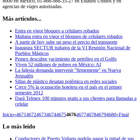
8000 en México, 01-866-988-35-27 en Estados Unidos y en
agencias de viajes autorizadas.
Más artículos...
Entra en vigor bloqueo a celulares robados
Mañana entra en vigor el bloqueo de celulares robados
A partir de hoy sube un peso el precio del transporte
Inaugura SECTUR trabajos de la VI Reunión Nacional de
Pueblos Mágicos
Pemex descubre yacimiento de petróleo en el Golfo
Viven 52 millones de pobres en México: AI
La Iglesia demanda intervenir ''firmemente'' en Nueva
Jerusalén
Sillas de plástico desatan polémica en redes sociales
Crece 5% la ocupación hotelera en el país en el primer
semestre 2012
Dará Telmex 100 minutos gratis a sus clientes para llamadas a
celular
Inicio
«
4671
4672
4673
4674
4675
4676
4677
4678
4679
4680
»
Final
Lo más leído
Conductores de Puerto Vallarta podrán pagar la mitad de sus