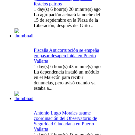
festejos patrios
1 day(s) 6 hour(s) 20 minute(s) ago
La agrupación actuará la noche del
15 de septiembre en la Plaza de la
Liberación, después del Grito ...
Fiscalía Anticorrupción se empeña
en pasar desapercibida en Puerto
Vallarta
1 day(s) 6 hour(s) 43 minute(s) ago
La dependencia instaló un módulo
en el Malecón para recibir
denuncias, pero avisó cuando ya
estaba a...
Antonio Lugo Morales asume
coordinación del Observatorio de
Seguridad Ciudadana en Puerto
Vallarta
1 day(s) 7 hour(s) 23 minute(s) ago