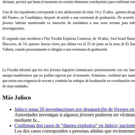
obstante, precisó que hasta el momento no existen elementos concluyentes para confirmar esa 
Uno de los expedientes corresponde a tres adolescentes de entre 14 y 15 años, quienes desap
del Paraíso, en Guadalajara, después de asistir a una ceremonia de graduación. De acuerdo c
jóvenes habrían manifestado su intención de trasladarse a una zona serrana para tra
investigaciones.
El segundo caso involucra a Flor Yoselin Espinoza Contreras, de 18 años; José Israel Ram
Mascorro, de 14, quienes fueron vistos por última vez el 25 de junio en la zona de El Zan
Vallarta, cuando presuntamente se dirigían a una ceremonia de graduación.
La Fiscalía informó que los tres jóvenes lograron comunicarse posteriormente con sus famil
aunque manifestaron que no podían regresar por el momento. Asimismo, confirmó que mantie
que exista una exigencia de rescate y continúa los trabajos de localización en coordinación co
de otras entidades.
Más
Jalisco
Jalisco suma 26 investigaciones por desaparición de jóvenes en
Autoridades investigan si algunos jóvenes pudieron ser víctima
mediante fa...
Confirman dos casos de “diarrea explosiva” en Jalisco; paciente
Los dos casos corresponden a personas adultas que recienteme