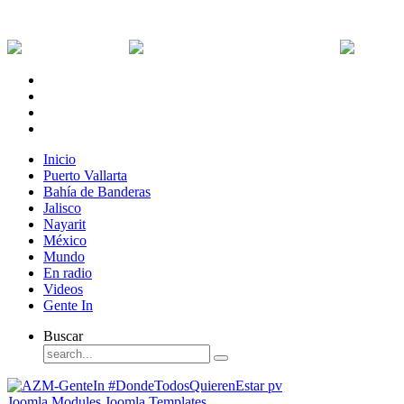
Lunes, 10 de Agosto de 2026
Dólar:
0 MXN
Dólar Canadiense:
0 MXN
Euro:
Inicio
Puerto Vallarta
Bahía de Banderas
Jalisco
Nayarit
México
Mundo
En radio
Videos
Gente In
Buscar
Joomla Modules
Joomla Templates