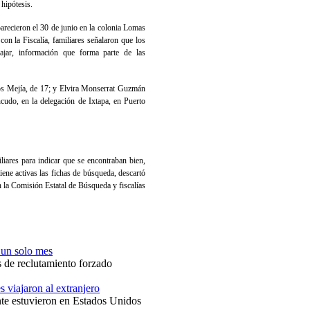
hipótesis.
arecieron el 30 de junio en la colonia Lomas
on la Fiscalía, familiares señalaron que los
bajar, información que forma parte de las
os Mejía, de 17; y Elvira Monserrat Guzmán
cudo, en la delegación de Ixtapa, en Puerto
iares para indicar que se encontraban bien,
ne activas las fichas de búsqueda, descartó
n la Comisión Estatal de Búsqueda y fiscalías
 un solo mes
s de reclutamiento forzado
s viajaron al extranjero
nte estuvieron en Estados Unidos