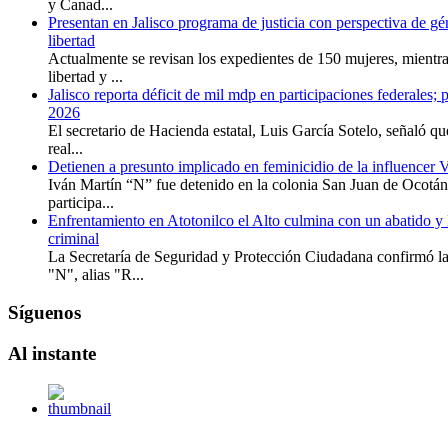
y Canad...
Presentan en Jalisco programa de justicia con perspectiva de gé
libertad
Actualmente se revisan los expedientes de 150 mujeres, mientr
libertad y ...
Jalisco reporta déficit de mil mdp en participaciones federales; 
2026
El secretario de Hacienda estatal, Luis García Sotelo, señaló que
real...
Detienen a presunto implicado en feminicidio de la influencer 
Iván Martín “N” fue detenido en la colonia San Juan de Ocotán
participa...
Enfrentamiento en Atotonilco el Alto culmina con un abatido y l
criminal
La Secretaría de Seguridad y Protección Ciudadana confirmó 
"N", alias "R...
Síguenos
Al
instante