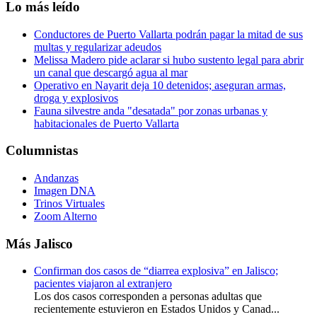
Lo más leído
Conductores de Puerto Vallarta podrán pagar la mitad de sus
multas y regularizar adeudos
Melissa Madero pide aclarar si hubo sustento legal para abrir
un canal que descargó agua al mar
Operativo en Nayarit deja 10 detenidos; aseguran armas,
droga y explosivos
Fauna silvestre anda "desatada" por zonas urbanas y
habitacionales de Puerto Vallarta
Columnistas
Andanzas
Imagen DNA
Trinos Virtuales
Zoom Alterno
Más Jalisco
Confirman dos casos de “diarrea explosiva” en Jalisco;
pacientes viajaron al extranjero
Los dos casos corresponden a personas adultas que
recientemente estuvieron en Estados Unidos y Canad...