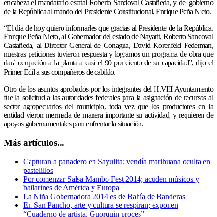
encabeza el mandatario estatal Roberto Sandoval Castañeda, y del gobierno
de la República al mando del Presidente Constitucional, Enrique Peña Nieto.
“El día de hoy quiero informarles que gracias al Presidente de la República,
Enrique Peña Nieto, al Gobernador del estado de Nayarit, Roberto Sandoval
Castañeda, al Director General de Conagua, David Korenfeld Federman,
nuestras peticiones tuvieron respuesta y logramos un programa de obra que
dará ocupación a la planta a casi el 90 por ciento de su capacidad”, dijo el
Primer Edil a sus compañeros de cabildo.
Otro de los asuntos aprobados por los integrantes del H.VIII Ayuntamiento
fue la solicitud a las autoridades federales para la asignación de recursos al
sector agropecuarios del municipio, toda vez que los productores en la
entidad vieron mermada de manera importante su actividad, y requieren de
apoyos gubernamentales para enfrentar la situación.
Más artículos...
Capturan a panadero en Sayulita; vendía marihuana oculta en
pastelillos
Por comenzar Salsa Mambo Fest 2014; acuden músicos y
bailarines de América y Europa
La Niña Gobernadora 2014 es de Bahía de Banderas
En San Pancho, arte y cultura se respiran; exponen
“Cuaderno de artista. Guorquin proces”