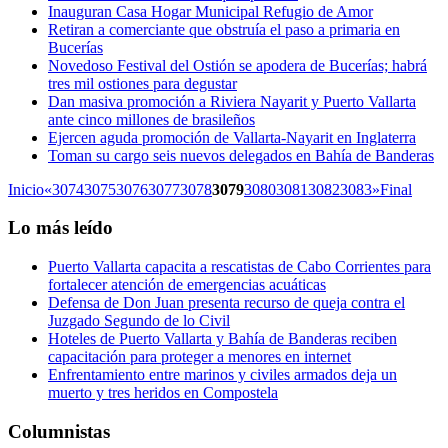
Inauguran Casa Hogar Municipal Refugio de Amor
Retiran a comerciante que obstruía el paso a primaria en
Bucerías
Novedoso Festival del Ostión se apodera de Bucerías; habrá
tres mil ostiones para degustar
Dan masiva promoción a Riviera Nayarit y Puerto Vallarta
ante cinco millones de brasileños
Ejercen aguda promoción de Vallarta-Nayarit en Inglaterra
Toman su cargo seis nuevos delegados en Bahía de Banderas
Inicio
«
3074
3075
3076
3077
3078
3079
3080
3081
3082
3083
»
Final
Lo más leído
Puerto Vallarta capacita a rescatistas de Cabo Corrientes para
fortalecer atención de emergencias acuáticas
Defensa de Don Juan presenta recurso de queja contra el
Juzgado Segundo de lo Civil
Hoteles de Puerto Vallarta y Bahía de Banderas reciben
capacitación para proteger a menores en internet
Enfrentamiento entre marinos y civiles armados deja un
muerto y tres heridos en Compostela
Columnistas