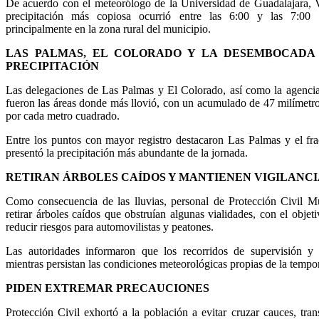
De acuerdo con el meteorólogo de la Universidad de Guadalajara, 
precipitación más copiosa ocurrió entre las 6:00 y las 7:00
principalmente en la zona rural del municipio.
LAS PALMAS, EL COLORADO Y LA DESEMBOCADA
PRECIPITACIÓN
Las delegaciones de Las Palmas y El Colorado, así como la agenc
fueron las áreas donde más llovió, con un acumulado de 47 milímetros
por cada metro cuadrado.
Entre los puntos con mayor registro destacaron Las Palmas y el fr
presentó la precipitación más abundante de la jornada.
RETIRAN ÁRBOLES CAÍDOS Y MANTIENEN VIGILANCI
Como consecuencia de las lluvias, personal de Protección Civil Mu
retirar árboles caídos que obstruían algunas vialidades, con el objeti
reducir riesgos para automovilistas y peatones.
Las autoridades informaron que los recorridos de supervisión y 
mientras persistan las condiciones meteorológicas propias de la tempo
PIDEN EXTREMAR PRECAUCIONES
Protección Civil exhortó a la población a evitar cruzar cauces, tra