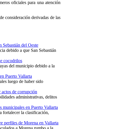
meros oficiales para una atención
de consideración derivadas de las
an Sebastián del Oeste
ncia debido a que San Sebastián
de cocodrilos
ayas del municipio debido a la
en Puerto Vallarta
ales luego de haber sido
r actos de corrupción
lidades administrativas, delitos
s municipales en Puerto Vallarta
fortalecer la clasificación,
e perfiles de Morena en Vallarta
inculados a Morena rumbo a la