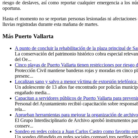
riesgo de deslaves, así como reportar cualquier emergencia a los nú
oportuna.
Hasta el momento no se reportan personas lesionadas ni afectaciones 
lluvias registradas durante esta mañana de martes.
Más
Puerto Vallarta
A punto de concluir la rehabilitación de la plaza principal de S
La conservación del patrimonio histórico cobra especial releva
del Oe...
Cinco playas de Puerto Vallarta tienen restricciones por riesgo 
Protección Civil mantiene banderas rojas y moradas en cinco pl
presenc...
Localizan sano y salvo a menor víctima de extorsión telefónica 
Un adolescente de 13 años fue encontrado por policías municip
engañado media...
Capacitan a servidores públicos de Puerto Vallarta para preveni
Personal del Ayuntamiento recibió capacitación sobre responsabi
rela...
Aprueban herramientas para mejorar la organización de archivo
El Grupo Interdisciplinario de Archivo aprobó instrumentos para 
conserv...
Sondeo en redes coloca a Juan Carlos Castro como favorito entr
Un sondeo difundido en redes sociales comparó tres perfiles v