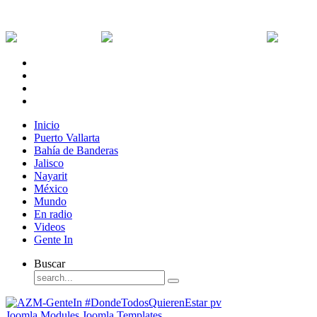
Viernes, 7 de Agosto de 2026
Dólar:
0 MXN
Dólar Canadiense:
0 MXN
Euro:
Inicio
Puerto Vallarta
Bahía de Banderas
Jalisco
Nayarit
México
Mundo
En radio
Videos
Gente In
Buscar
Joomla Modules
Joomla Templates