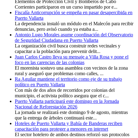
Elementos de Protección Civil y Bomberos de Cabo
Corrientes participaron en un curso impartido por e...
Fiscalía Anticorrupción se empeña en pasar desapercibida en
Puerto Vallarta
La dependencia instaló un módulo en el Malecón para recibir
denuncias, pero avisó cuando ya estaba a...
Antonio Lugo Morales asume coordinación del Observatorio
de Seguridad Ciudadana en Puerto Vallarta
La organización civil busca construir redes vecinales y
capacitar a la población para prevenir delit...
Juan Carlos Castro lleva su mensaje a Villa Rosa y pone el
foco en las carencias de las colonias
El morenista sostuvo una asamblea con vecinos de la zona
rural y aseguró que problemas como calles, ...
Ra Aguilar mantiene el territorio como eje de su trabajo
político en Puerto Vallarta
Con más de dos años de recorridos por colonias del
municipio, el activista político asegura que el c...
Puerto Vallarta participará este domingo en la Jornada
Nacional de Reforestación 2026
La jornada se realizará este domingo 9 de agosto, mientras
que la entrega de árboles continuará este...
Hoteles de Puerto Vallarta y Bahía de Banderas reciben
capacitación para proteger a menores en internet
El sector hotelero de ambos destinos reforzó sus protocolos