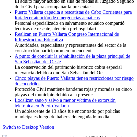
El adulto mayor acudió en silla de ruedas al Juzgado Segundo
de lo Civil para acompañar la presentac...
Puerto Vallarta capacita a rescatistas de Cabo Corrientes para
fortalecer atención de emergencias acuáticas
Personal especializado en salvamento acuático compartió
técnicas de rescate, atención prehospitalari...
Realizan en Puerto Vallarta Congreso Internacional de
Infraestructura Educativa
Autoridades, especialistas y representantes del sector de la
construcción participaron en un encuent...
A punto de concluir la rehabilitación de la plaza principal de
San Sebastián del Oeste
La conservación del patrimonio histórico cobra especial
relevancia debido a que San Sebastián del Oe...
Cinco playas de Puerto Vallarta tienen restricciones por riesgo
de cocodrilos
Protección Civil mantiene banderas rojas y moradas en cinco
playas del municipio debido a la presenc...
Localizan sano y salvo a menor víctima de extorsión
telefónica en Puerto Vallarta
Un adolescente de 13 años fue encontrado por policías
municipales luego de haber sido engañado media...
Switch to Desktop Version