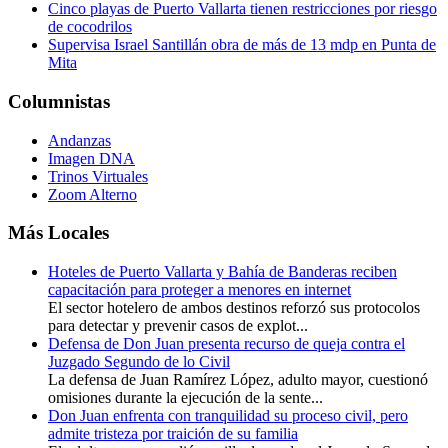
Cinco playas de Puerto Vallarta tienen restricciones por riesgo
de cocodrilos
Supervisa Israel Santillán obra de más de 13 mdp en Punta de
Mita
Columnistas
Andanzas
Imagen DNA
Trinos Virtuales
Zoom Alterno
Más Locales
Hoteles de Puerto Vallarta y Bahía de Banderas reciben
capacitación para proteger a menores en internet
El sector hotelero de ambos destinos reforzó sus protocolos
para detectar y prevenir casos de explot...
Defensa de Don Juan presenta recurso de queja contra el
Juzgado Segundo de lo Civil
La defensa de Juan Ramírez López, adulto mayor, cuestionó
omisiones durante la ejecución de la sente...
Don Juan enfrenta con tranquilidad su proceso civil, pero
admite tristeza por traición de su familia