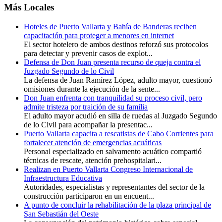
Más Locales
Hoteles de Puerto Vallarta y Bahía de Banderas reciben
capacitación para proteger a menores en internet
El sector hotelero de ambos destinos reforzó sus protocolos
para detectar y prevenir casos de explot...
Defensa de Don Juan presenta recurso de queja contra el
Juzgado Segundo de lo Civil
La defensa de Juan Ramírez López, adulto mayor, cuestionó
omisiones durante la ejecución de la sente...
Don Juan enfrenta con tranquilidad su proceso civil, pero
admite tristeza por traición de su familia
El adulto mayor acudió en silla de ruedas al Juzgado Segundo
de lo Civil para acompañar la presentac...
Puerto Vallarta capacita a rescatistas de Cabo Corrientes para
fortalecer atención de emergencias acuáticas
Personal especializado en salvamento acuático compartió
técnicas de rescate, atención prehospitalari...
Realizan en Puerto Vallarta Congreso Internacional de
Infraestructura Educativa
Autoridades, especialistas y representantes del sector de la
construcción participaron en un encuent...
A punto de concluir la rehabilitación de la plaza principal de
San Sebastián del Oeste