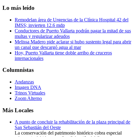
Lo más leído
Remodelan área de Urgencias de la Clínica Hospital 42 del
IMSS; invierten 12.6 mdp
Conductores de Puerto Vallarta podrán pagar la mitad de sus
multas y regularizar adeudos
Melissa Madero pide aclarar si hubo sustento legal para abrir
un canal que descargó agua al mar
Hoy, Puerto Vallarta tiene doble arribo de cruceros
internacionales
Columnistas
Andanzas
Imagen DNA
Trinos Virtuales
Zoom Alterno
Más Locales
A punto de concluir la rehabilitación de la plaza principal de
San Sebastián del Oeste
La conservación del patrimonio histórico cobra especial