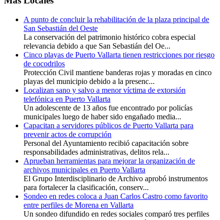
Más Locales
A punto de concluir la rehabilitación de la plaza principal de
San Sebastián del Oeste
La conservación del patrimonio histórico cobra especial
relevancia debido a que San Sebastián del Oe...
Cinco playas de Puerto Vallarta tienen restricciones por riesgo
de cocodrilos
Protección Civil mantiene banderas rojas y moradas en cinco
playas del municipio debido a la presenc...
Localizan sano y salvo a menor víctima de extorsión
telefónica en Puerto Vallarta
Un adolescente de 13 años fue encontrado por policías
municipales luego de haber sido engañado media...
Capacitan a servidores públicos de Puerto Vallarta para
prevenir actos de corrupción
Personal del Ayuntamiento recibió capacitación sobre
responsabilidades administrativas, delitos rela...
Aprueban herramientas para mejorar la organización de
archivos municipales en Puerto Vallarta
El Grupo Interdisciplinario de Archivo aprobó instrumentos
para fortalecer la clasificación, conserv...
Sondeo en redes coloca a Juan Carlos Castro como favorito
entre perfiles de Morena en Vallarta
Un sondeo difundido en redes sociales comparó tres perfiles