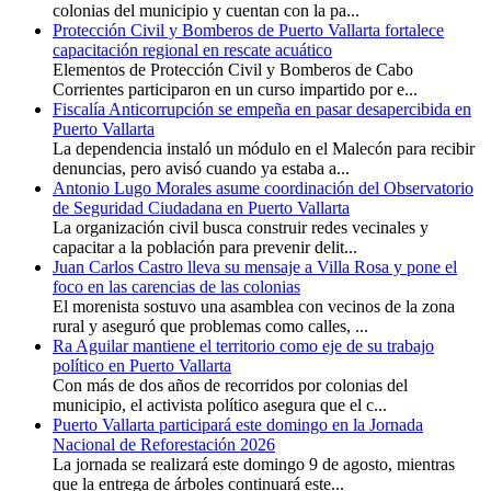
colonias del municipio y cuentan con la pa...
Protección Civil y Bomberos de Puerto Vallarta fortalece
capacitación regional en rescate acuático
Elementos de Protección Civil y Bomberos de Cabo
Corrientes participaron en un curso impartido por e...
Fiscalía Anticorrupción se empeña en pasar desapercibida en
Puerto Vallarta
La dependencia instaló un módulo en el Malecón para recibir
denuncias, pero avisó cuando ya estaba a...
Antonio Lugo Morales asume coordinación del Observatorio
de Seguridad Ciudadana en Puerto Vallarta
La organización civil busca construir redes vecinales y
capacitar a la población para prevenir delit...
Juan Carlos Castro lleva su mensaje a Villa Rosa y pone el
foco en las carencias de las colonias
El morenista sostuvo una asamblea con vecinos de la zona
rural y aseguró que problemas como calles, ...
Ra Aguilar mantiene el territorio como eje de su trabajo
político en Puerto Vallarta
Con más de dos años de recorridos por colonias del
municipio, el activista político asegura que el c...
Puerto Vallarta participará este domingo en la Jornada
Nacional de Reforestación 2026
La jornada se realizará este domingo 9 de agosto, mientras
que la entrega de árboles continuará este...