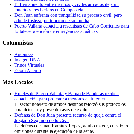
Enfrentamiento entre marinos y civiles armados deja un
muerto y tres heridos en Compostela
Don Juan enfrenta con tranquilidad su proceso civil, pero
admite tristeza por traición de su familia
Puerto Vallarta capacita a rescatistas de Cabo Corrientes para
fortalecer atención de emergencias acuáticas
Columnistas
Andanzas
Imagen DNA
Trinos Virtuales
Zoom Alterno
Más Locales
Hoteles de Puerto Vallarta y Bahía de Banderas reciben
capacitación para proteger a menores en internet
El sector hotelero de ambos destinos reforzó sus protocolos
para detectar y prevenir casos de explot...
Defensa de Don Juan presenta recurso de queja contra el
Juzgado Segundo de lo Civil
La defensa de Juan Ramírez López, adulto mayor, cuestionó
omisiones durante la ejecución de la sente...