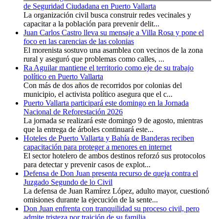
de Seguridad Ciudadana en Puerto Vallarta
La organización civil busca construir redes vecinales y
capacitar a la población para prevenir delit...
Juan Carlos Castro lleva su mensaje a Villa Rosa y pone el
foco en las carencias de las colonias
El morenista sostuvo una asamblea con vecinos de la zona
rural y aseguró que problemas como calles, ...
Ra Aguilar mantiene el territorio como eje de su trabajo
político en Puerto Vallarta
Con más de dos años de recorridos por colonias del
municipio, el activista político asegura que el c...
Puerto Vallarta participará este domingo en la Jornada
Nacional de Reforestación 2026
La jornada se realizará este domingo 9 de agosto, mientras
que la entrega de árboles continuará este...
Hoteles de Puerto Vallarta y Bahía de Banderas reciben
capacitación para proteger a menores en internet
El sector hotelero de ambos destinos reforzó sus protocolos
para detectar y prevenir casos de explot...
Defensa de Don Juan presenta recurso de queja contra el
Juzgado Segundo de lo Civil
La defensa de Juan Ramírez López, adulto mayor, cuestionó
omisiones durante la ejecución de la sente...
Don Juan enfrenta con tranquilidad su proceso civil, pero
admite tristeza por traición de su familia