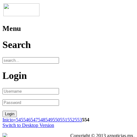
Menu
Search
Login
Inicio
«
545
546
547
548
549
550
551
552
553
554
Switch to Desktop Version
Copyright © 2013 aznoticias.mx.