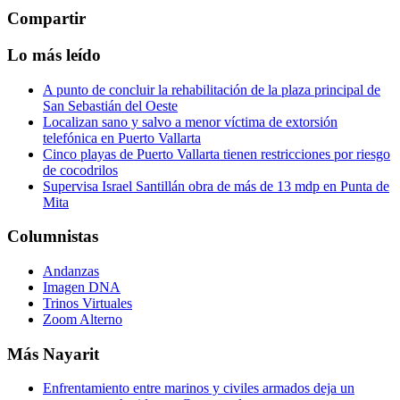
Compartir
Lo más leído
A punto de concluir la rehabilitación de la plaza principal de
San Sebastián del Oeste
Localizan sano y salvo a menor víctima de extorsión
telefónica en Puerto Vallarta
Cinco playas de Puerto Vallarta tienen restricciones por riesgo
de cocodrilos
Supervisa Israel Santillán obra de más de 13 mdp en Punta de
Mita
Columnistas
Andanzas
Imagen DNA
Trinos Virtuales
Zoom Alterno
Más Nayarit
Enfrentamiento entre marinos y civiles armados deja un