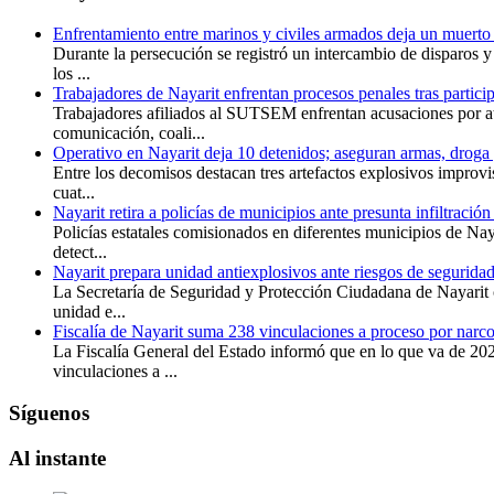
Enfrentamiento entre marinos y civiles armados deja un muerto
Durante la persecución se registró un intercambio de disparos y
los ...
Trabajadores de Nayarit enfrentan procesos penales tras particip
Trabajadores afiliados al SUTSEM enfrentan acusaciones por at
comunicación, coali...
Operativo en Nayarit deja 10 detenidos; aseguran armas, droga
Entre los decomisos destacan tres artefactos explosivos improv
cuat...
Nayarit retira a policías de municipios ante presunta infiltració
Policías estatales comisionados en diferentes municipios de Nay
detect...
Nayarit prepara unidad antiexplosivos ante riesgos de segurida
La Secretaría de Seguridad y Protección Ciudadana de Nayari
unidad e...
Fiscalía de Nayarit suma 238 vinculaciones a proceso por nar
La Fiscalía General del Estado informó que en lo que va de 20
vinculaciones a ...
Síguenos
Al
instante