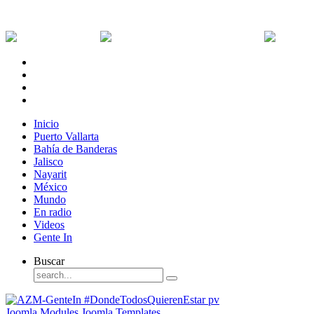
Sábado, 8 de Agosto de 2026
Dólar:
0 MXN
Dólar Canadiense:
0 MXN
Euro:
Inicio
Puerto Vallarta
Bahía de Banderas
Jalisco
Nayarit
México
Mundo
En radio
Videos
Gente In
Buscar
Joomla Modules
Joomla Templates