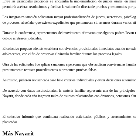
Entre las principales peticiones se encuentra la implementación de juicios orales en mate
permitiría acelerar resoluciones y facilitar la valoración directa de pruebas y testimonios por p
Los integrantes también solicitaron mayor profesionalización de jueces, secretarios, psicólo
de procesos, al señalar que existen expedientes que permanecen sin avances durante varios añ
Durante la conferencia, representantes del movimiento afirmaron que algunos padres llevan 
debido a retrasos judiciales.
El colectivo propuso además establecer convivencias provisionales inmediatas cuando no exi
adolescentes, con el fin de preservar el vínculo familiar durante los procesos legales.
Otra de las solicitudes fue aplicar sanciones a personas que obstaculicen convivencias famil
presuntamente retrasen procedimientos o presenten pruebas falsas.
Asimismo, pidieron revisar cada caso bajo criterios individuales y evitar decisiones automáti
De acuerdo con datos institucionales, la materia familiar representa una de las principales
Nayarit, donde cada año ingresan miles de asuntos relacionados con divorcios, pensiones alim
El colectivo informó que continuará realizando actividades públicas y acercamientos c
planteadas.
Más
Nayarit