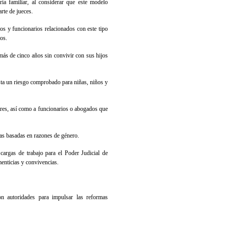
ria familiar, al considerar que este modelo
arte de jueces.
gos y funcionarios relacionados con este tipo
os.
más de cinco años sin convivir con sus hijos
sta un riesgo comprobado para niñas, niños y
iares, así como a funcionarios o abogados que
cas basadas en razones de género.
 cargas de trabajo para el Poder Judicial de
enticias y convivencias.
on autoridades para impulsar las reformas