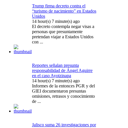
Trump firma decreto contra el
“turismo de nacimiento” en Estados
Unidos
14 hour(s) 7 minute(s) ago
El decreto contempla negar visas a
personas que presuntamente
pretendan viajar a Estados Unidos
con ...
Reportes señalan presunta
responsabilidad de Ángel Aguirre
en el caso Ayotzinapa
14 hour(s) 7 minute(s) ago
Informes de la entonces PGR y del
GIEI documentaron presuntas
omisiones, retrasos y conocimiento
de ...
Jalisco suma 26 investigaciones por