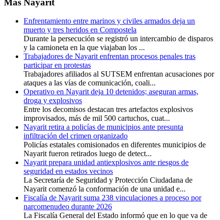
Más Nayarit
Enfrentamiento entre marinos y civiles armados deja un
muerto y tres heridos en Compostela
Durante la persecución se registró un intercambio de disparos
y la camioneta en la que viajaban los ...
Trabajadores de Nayarit enfrentan procesos penales tras
participar en protestas
Trabajadores afiliados al SUTSEM enfrentan acusaciones por
ataques a las vías de comunicación, coali...
Operativo en Nayarit deja 10 detenidos; aseguran armas,
droga y explosivos
Entre los decomisos destacan tres artefactos explosivos
improvisados, más de mil 500 cartuchos, cuat...
Nayarit retira a policías de municipios ante presunta
infiltración del crimen organizado
Policías estatales comisionados en diferentes municipios de
Nayarit fueron retirados luego de detect...
Nayarit prepara unidad antiexplosivos ante riesgos de
seguridad en estados vecinos
La Secretaría de Seguridad y Protección Ciudadana de
Nayarit comenzó la conformación de una unidad e...
Fiscalía de Nayarit suma 238 vinculaciones a proceso por
narcomenudeo durante 2026
La Fiscalía General del Estado informó que en lo que va de