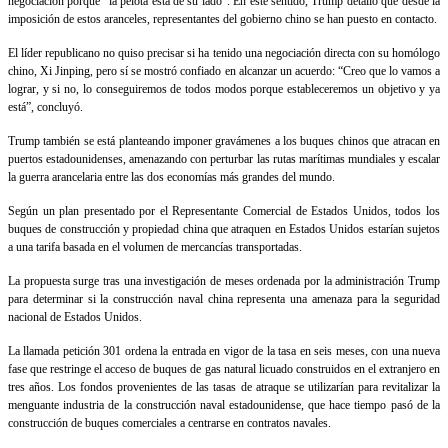
negociación porque “la pelota está de su lado”. En este sentido, Trump detalló que desde la
imposición de estos aranceles, representantes del gobierno chino se han puesto en contacto.
El líder republicano no quiso precisar si ha tenido una negociación directa con su homólogo
chino, Xi Jinping, pero sí se mostró confiado en alcanzar un acuerdo: “Creo que lo vamos a
lograr, y si no, lo conseguiremos de todos modos porque estableceremos un objetivo y ya
está”, concluyó.
Trump también se está planteando imponer gravámenes a los buques chinos que atracan en
puertos estadounidenses, amenazando con perturbar las rutas marítimas mundiales y escalar
la guerra arancelaria entre las dos economías más grandes del mundo.
Según un plan presentado por el Representante Comercial de Estados Unidos, todos los
buques de construcción y propiedad china que atraquen en Estados Unidos estarían sujetos
a una tarifa basada en el volumen de mercancías transportadas.
La propuesta surge tras una investigación de meses ordenada por la administración Trump
para determinar si la construcción naval china representa una amenaza para la seguridad
nacional de Estados Unidos.
La llamada petición 301 ordena la entrada en vigor de la tasa en seis meses, con una nueva
fase que restringe el acceso de buques de gas natural licuado construidos en el extranjero en
tres años. Los fondos provenientes de las tasas de atraque se utilizarían para revitalizar la
menguante industria de la construcción naval estadounidense, que hace tiempo pasó de la
construcción de buques comerciales a centrarse en contratos navales.