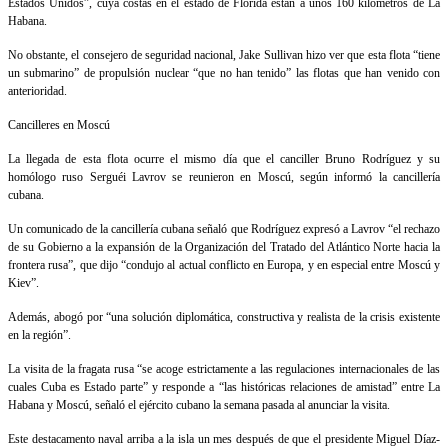
Estados Unidos”, cuya costas en el estado de Florida están a unos 160 kilómetros de La
Habana.
No obstante, el consejero de seguridad nacional, Jake Sullivan hizo ver que esta flota “tiene
un submarino” de propulsión nuclear “que no han tenido” las flotas que han venido con
anterioridad.
Cancilleres en Moscú
La llegada de esta flota ocurre el mismo día que el canciller Bruno Rodríguez y su
homólogo ruso Serguéi Lavrov se reunieron en Moscú, según informó la cancillería
cubana.
Un comunicado de la cancillería cubana señaló que Rodríguez expresó a Lavrov “el rechazo
de su Gobierno a la expansión de la Organización del Tratado del Atlántico Norte hacia la
frontera rusa”, que dijo “condujo al actual conflicto en Europa, y en especial entre Moscú y
Kiev”.
Además, abogó por “una solución diplomática, constructiva y realista de la crisis existente
en la región”.
La visita de la fragata rusa “se acoge estrictamente a las regulaciones internacionales de las
cuales Cuba es Estado parte” y responde a “las históricas relaciones de amistad” entre La
Habana y Moscú, señaló el ejército cubano la semana pasada al anunciar la visita.
Este destacamento naval arriba a la isla un mes después de que el presidente Miguel Díaz-