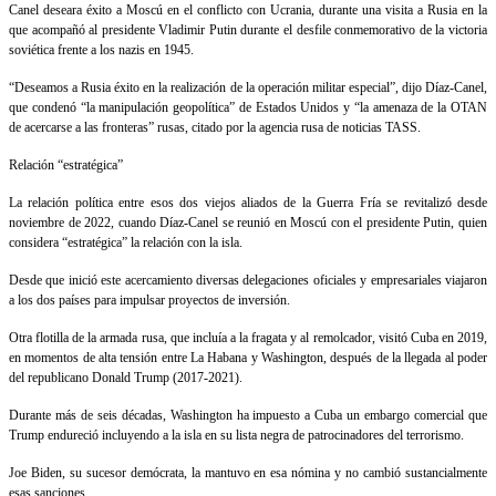
Canel deseara éxito a Moscú en el conflicto con Ucrania, durante una visita a Rusia en la
que acompañó al presidente Vladimir Putin durante el desfile conmemorativo de la victoria
soviética frente a los nazis en 1945.
“Deseamos a Rusia éxito en la realización de la operación militar especial”, dijo Díaz-Canel,
que condenó “la manipulación geopolítica” de Estados Unidos y “la amenaza de la OTAN
de acercarse a las fronteras” rusas, citado por la agencia rusa de noticias TASS.
Relación “estratégica”
La relación política entre esos dos viejos aliados de la Guerra Fría se revitalizó desde
noviembre de 2022, cuando Díaz-Canel se reunió en Moscú con el presidente Putin, quien
considera “estratégica” la relación con la isla.
Desde que inició este acercamiento diversas delegaciones oficiales y empresariales viajaron
a los dos países para impulsar proyectos de inversión.
Otra flotilla de la armada rusa, que incluía a la fragata y al remolcador, visitó Cuba en 2019,
en momentos de alta tensión entre La Habana y Washington, después de la llegada al poder
del republicano Donald Trump (2017-2021).
Durante más de seis décadas, Washington ha impuesto a Cuba un embargo comercial que
Trump endureció incluyendo a la isla en su lista negra de patrocinadores del terrorismo.
Joe Biden, su sucesor demócrata, la mantuvo en esa nómina y no cambió sustancialmente
esas sanciones.