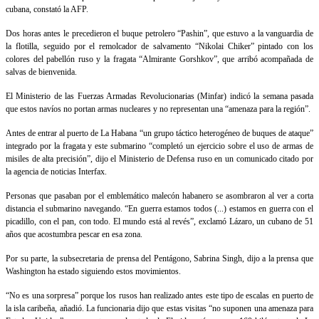
cubana, constató la AFP.
Dos horas antes le precedieron el buque petrolero “Pashin”, que estuvo a la vanguardia de
la flotilla, seguido por el remolcador de salvamento “Nikolai Chiker” pintado con los
colores del pabellón ruso y la fragata “Almirante Gorshkov”, que arribó acompañada de
salvas de bienvenida.
El Ministerio de las Fuerzas Armadas Revolucionarias (Minfar) indicó la semana pasada
que estos navíos no portan armas nucleares y no representan una “amenaza para la región”.
Antes de entrar al puerto de La Habana “un grupo táctico heterogéneo de buques de ataque”
integrado por la fragata y este submarino “completó un ejercicio sobre el uso de armas de
misiles de alta precisión”, dijo el Ministerio de Defensa ruso en un comunicado citado por
la agencia de noticias Interfax.
Personas que pasaban por el emblemático malecón habanero se asombraron al ver a corta
distancia el submarino navegando. “En guerra estamos todos (...) estamos en guerra con el
picadillo, con el pan, con todo. El mundo está al revés”, exclamó Lázaro, un cubano de 51
años que acostumbra pescar en esa zona.
Por su parte, la subsecretaria de prensa del Pentágono, Sabrina Singh, dijo a la prensa que
Washington ha estado siguiendo estos movimientos.
“No es una sorpresa” porque los rusos han realizado antes este tipo de escalas en puerto de
la isla caribeña, añadió. La funcionaria dijo que estas visitas “no suponen una amenaza para