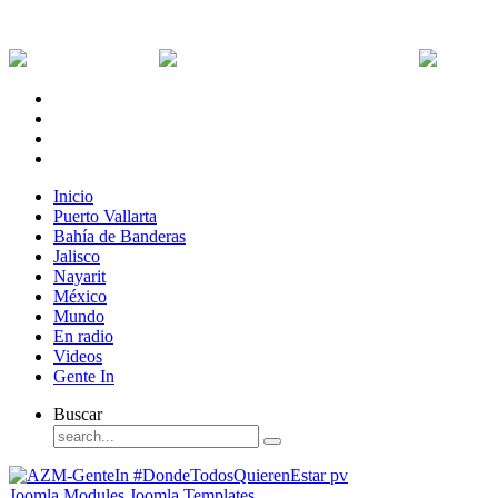
Jueves, 6 de Agosto de 2026
Dólar:
0 MXN
Dólar Canadiense:
0 MXN
Euro:
Inicio
Puerto Vallarta
Bahía de Banderas
Jalisco
Nayarit
México
Mundo
En radio
Videos
Gente In
Buscar
Joomla Modules
Joomla Templates