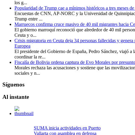
los g...
Popularidad de Trump cae a mínimos históricos a tres meses de 
Encuestas de CNN, AP-NORC y la Universidad de Quinnipiac 
Trump entre ...
Marruecos confirma cruce masivo de 40 mil migrantes hacia Ce
El gobierno marroquí reconoció que alrededor de 40 mil persona
Ceuta y o...
Crisis migratoria en Ceuta deja 34 personas fallecidas y genera
Europea
El presidente del Gobierno de España, Pedro Sánchez, viajó a 
coordinar la re...
Fiscalía de Bolivia ordena captura de Evo Morales por presuntos
Morales rechaza las acusaciones y sostiene que las movilizaci
sociales y n...
Síguenos
Al
instante
SUMA inicia actividades en Puerto
Vallarta con asamblea en defensa