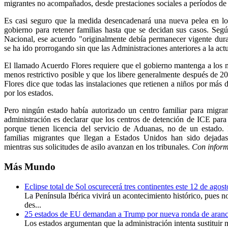
migrantes no acompañados, desde prestaciones sociales a períodos d
Es casi seguro que la medida desencadenará una nueva pelea en los
gobierno para retener familias hasta que se decidan sus casos. Se
Nacional, ese acuerdo "originalmente debía permanecer vigente dur
se ha ido prorrogando sin que las Administraciones anteriores a la actu
El llamado Acuerdo Flores requiere que el gobierno mantenga a los 
menos restrictivo posible y que los libere generalmente después de 20
Flores dice que todas las instalaciones que retienen a niños por más 
por los estados.
Pero ningún estado había autorizado un centro familiar para migra
administración es declarar que los centros de detención de ICE para
porque tienen licencia del servicio de Aduanas, no de un estado. D
familias migrantes que llegan a Estados Unidos han sido dejadas
mientras sus solicitudes de asilo avanzan en los tribunales.
Con inform
Más
Mundo
Eclipse total de Sol oscurecerá tres continentes este 12 de agos
La Península Ibérica vivirá un acontecimiento histórico, pues no
des...
25 estados de EU demandan a Trump por nueva ronda de aranc
Los estados argumentan que la administración intenta sustituir 