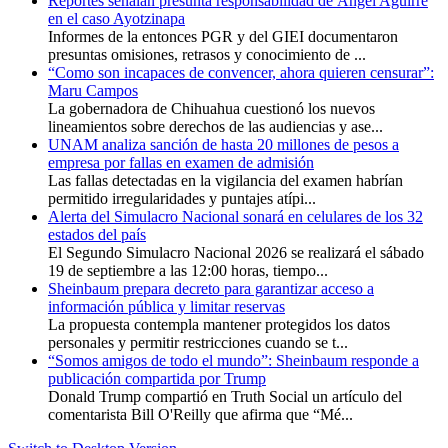
Reportes señalan presunta responsabilidad de Ángel Aguirre
en el caso Ayotzinapa
Informes de la entonces PGR y del GIEI documentaron
presuntas omisiones, retrasos y conocimiento de ...
“Como son incapaces de convencer, ahora quieren censurar”:
Maru Campos
La gobernadora de Chihuahua cuestionó los nuevos
lineamientos sobre derechos de las audiencias y ase...
UNAM analiza sanción de hasta 20 millones de pesos a
empresa por fallas en examen de admisión
Las fallas detectadas en la vigilancia del examen habrían
permitido irregularidades y puntajes atípi...
Alerta del Simulacro Nacional sonará en celulares de los 32
estados del país
El Segundo Simulacro Nacional 2026 se realizará el sábado
19 de septiembre a las 12:00 horas, tiempo...
Sheinbaum prepara decreto para garantizar acceso a
información pública y limitar reservas
La propuesta contempla mantener protegidos los datos
personales y permitir restricciones cuando se t...
“Somos amigos de todo el mundo”: Sheinbaum responde a
publicación compartida por Trump
Donald Trump compartió en Truth Social un artículo del
comentarista Bill O'Reilly que afirma que “Mé...