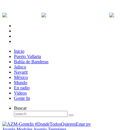
Viernes, 7 de Agosto de 2026
Dólar:
0 MXN
Dólar Canadiense:
0 MXN
Euro:
Inicio
Puerto Vallarta
Bahía de Banderas
Jalisco
Nayarit
México
Mundo
En radio
Videos
Gente In
Buscar
Joomla Modules
Joomla Templates