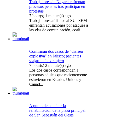
Trabajadores de Nayarit enfrentan
procesos penales tras participar en
protestas
7 hour(s) 1 minute(s) ago
Trabajadores afiliados al SUTSEM
enfrentan acusaciones por ataques a
las vías de comunicación, coali...
Confirman dos casos de “diarrea
explosiva” en Jalisco; pacientes
viajaron al extranjero
7 hour(s) 2 minute(s) ago
Los dos casos corresponden a
personas adultas que recientemente
estuvieron en Estados Unidos y
Canad...
A punto de concluir la
rehabilitación de la plaza principal
de San Sebastián del Oeste