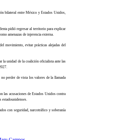
ción bilateral entre México y Estados Unidos,
a pidió regresar al territorio para explicar
 como amenazas de injerencia externa.
l movimiento, evitar prácticas alejadas del
a unidad de la coalición oficialista ante las
2027.
 no perder de vista los valores de la llamada
con las acusaciones de Estados Unidos contra
s estadounidenses.
nados con seguridad, narcotráfico y soberanía
 Maru Campos