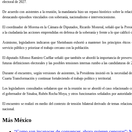
electoral de 2027.
De acuerdo con asistentes a la reunión, la mandataria hizo un repaso histórico sobre la rela
destacando episodios vinculados con soberanía, nacionalismo e intervencionismo.
El coordinador de Morena en la Cámara de Diputados, Ricardo Monreal, señaló que la President
a la ciudadanía las acciones emprendidas en defensa de la soberanía y frente a lo que calificó
Asimismo, legisladores indicaron que Sheinbaum exhortó a mantener los principios éticos de
servicio público y priorizar el trabajo cercano con la población.
El diputado Alfonso Ramírez Cuéllar señaló que también se abordó la importancia de preservar l
futuras definiciones electorales y las posibles tensiones internas rumbo a las candidaturas de 
Durante el encuentro, según versiones de asistentes, la Presidenta insistió en la necesidad de
Cuarta Transformación y continuar fortaleciendo el trabajo político y territorial.
Los legisladores consultados señalaron que en la reunión no se abordó el caso relacionado 
el gobernador de Sinaloa, Rubén Rocha Moya, y otros funcionarios señalados por autoridade
El encuentro se realizó en medio del contexto de tensión bilateral derivado de temas relacio
nacional.
Más
México
“Como son incapaces de convencer, ahora quieren censurar”: