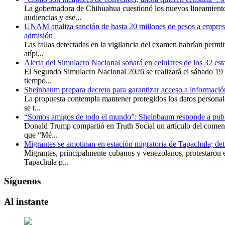
La gobernadora de Chihuahua cuestionó los nuevos lineamiento
audiencias y ase...
UNAM analiza sanción de hasta 20 millones de pesos a empresa
admisión
Las fallas detectadas en la vigilancia del examen habrían permit
atípi...
Alerta del Simulacro Nacional sonará en celulares de los 32 est
El Segundo Simulacro Nacional 2026 se realizará el sábado 19 
tiempo...
Sheinbaum prepara decreto para garantizar acceso a información
La propuesta contempla mantener protegidos los datos personale
se t...
“Somos amigos de todo el mundo”: Sheinbaum responde a publ
Donald Trump compartió en Truth Social un artículo del comenta
que “Mé...
Migrantes se amotinan en estación migratoria de Tapachula; de
Migrantes, principalmente cubanos y venezolanos, protestaron 
Tapachula p...
Síguenos
Al
instante