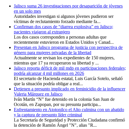
Jalisco suma 26 investigaciones por desaparición de jóvenes
en un solo mes
Autoridades investigan si algunos jóvenes pudieron ser
víctimas de reclutamiento forzado mediante fa...
Confirman dos casos de “diarrea explosiva” en Jalisco;
pacientes viajaron al extranjero
Los dos casos corresponden a personas adultas que
recientemente estuvieron en Estados Unidos y Canad...
Presentan en Jalisco programa de justicia con perspectiva de
género para mujeres privadas de la libertad
Actualmente se revisan los expedientes de 150 mujeres,
mientras que 17 ya recuperaron su libertad y ...
Jalisco reporta déficit de mil mdp en participaciones federales;
podría alcanzar 4 mil millones en 2026
El secretario de Hacienda estatal, Luis García Sotelo, señaló
que la situación podría obligar a real...
Detienen a presunto implicado en feminicidio de la influencer
Valeria Márquez en Jalisco
Iván Martín “N” fue detenido en la colonia San Juan de
Ocotán, en Zapopan, por su presunta participa...
Enfrentamiento en Atotonilco el Alto culmina con un abatido
y la captura de presunto líder criminal
La Secretaría de Seguridad y Protección Ciudadana confirmó
la detención de Ramón Ángel "N", alias "R...