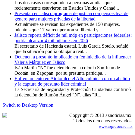
Los dos casos corresponden a personas adultas que
recientemente estuvieron en Estados Unidos y Canad...
Presentan en Jalisco programa de justicia con perspectiva de
género para mujeres privadas de la libertad
Actualmente se revisan los expedientes de 150 mujeres,
mientras que 17 ya recuperaron su libertad y ...
Jalisco reporta déficit de mil mdp en participaciones federales;
podría alcanzar 4 mil millones en 2026
El secretario de Hacienda estatal, Luis García Sotelo, señaló
que la situación podría obligar a real...
Detienen a presunto implicado en feminicidio de la influencer
Valeria Márquez en Jalisco
Iván Martín “N” fue detenido en la colonia San Juan de
Ocotán, en Zapopan, por su presunta participa...
Enfrentamiento en Atotonilco el Alto culmina con un abatido
y la captura de presunto líder criminal
La Secretaría de Seguridad y Protección Ciudadana confirmó
la detención de Ramón Ángel "N", alias "R...
Switch to Desktop Version
Copyright © 2013 aznoticias.mx.
Todos los derechos reservados.
www.azprosound.mx