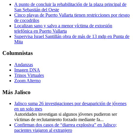
A punto de concluir la rehabilitación de la plaza principal de
San Sebastián del Oeste
Cinco playas de Puerto Vallarta tienen restricciones por riesgo
de cocodrilos
Localizan sano y salvo a menor víctima de extorsión
telefónica en Puerto Vallarta
Supervisa Israel Santillán obra de más de 13 mdp en Punta de
Mita
Columnistas
Andanzas
Imagen DNA
Trinos Virtuales
Zoom Alterno
Más Jalisco
Jalisco suma 26 investigaciones por desaparición de jóvenes
en un solo mes
Autoridades investigan si algunos jóvenes pudieron ser
víctimas de reclutamiento forzado mediante fa...
Confirman dos casos de “diarrea explosiva” en Jalisco;
pacientes viajaron al extranjero