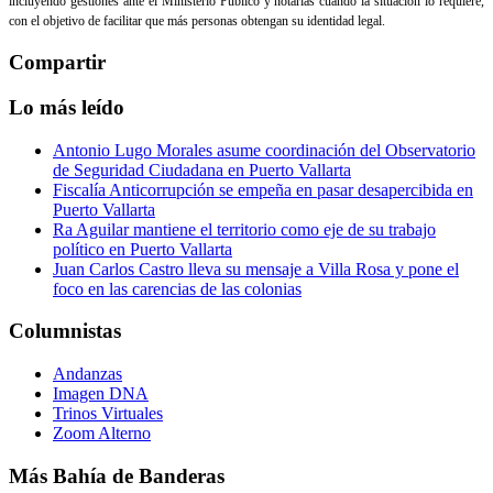
incluyendo gestiones ante el Ministerio Público y notarías cuando la situación lo requiere,
con el objetivo de facilitar que más personas obtengan su identidad legal.
Compartir
Lo más leído
Antonio Lugo Morales asume coordinación del Observatorio
de Seguridad Ciudadana en Puerto Vallarta
Fiscalía Anticorrupción se empeña en pasar desapercibida en
Puerto Vallarta
Ra Aguilar mantiene el territorio como eje de su trabajo
político en Puerto Vallarta
Juan Carlos Castro lleva su mensaje a Villa Rosa y pone el
foco en las carencias de las colonias
Columnistas
Andanzas
Imagen DNA
Trinos Virtuales
Zoom Alterno
Más Bahía de Banderas