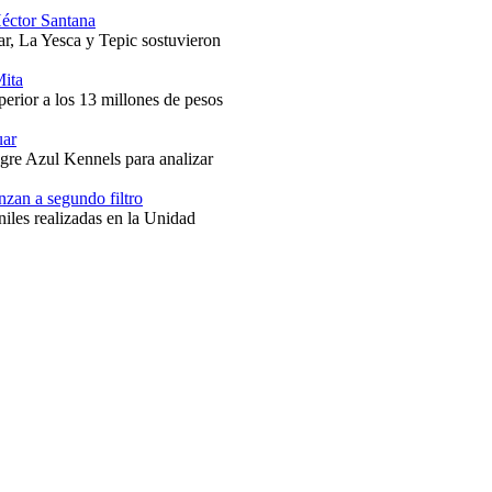
Héctor Santana
r, La Yesca y Tepic sostuvieron
Mita
perior a los 13 millones de pesos
uar
ngre Azul Kennels para analizar
zan a segundo filtro
niles realizadas en la Unidad