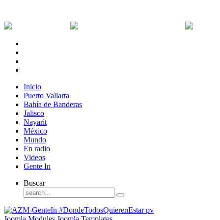
Viernes, 7 de Agosto de 2026
Dólar:
0 MXN
Dólar Canadiense:
0 MXN
Euro:
Inicio
Puerto Vallarta
Bahía de Banderas
Jalisco
Nayarit
México
Mundo
En radio
Videos
Gente In
Buscar
Joomla Modules
Joomla Templates