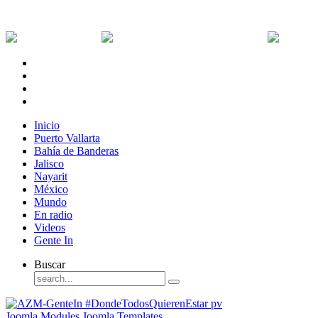
Jueves, 6 de Agosto de 2026
Dólar:
0 MXN
Dólar Canadiense:
0 MXN
Euro:
Inicio
Puerto Vallarta
Bahía de Banderas
Jalisco
Nayarit
México
Mundo
En radio
Videos
Gente In
Buscar
Joomla Modules
Joomla Templates