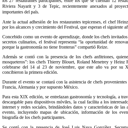
los 27 restaurantes participantes, entre los que se cuentan 12 resta
Riviera Nayarit y 3 de Tepic, recientemente anexados al proyec
importantes del país.
Ante la actual adhesión de los restaurantes tepicenses, el chef Hein
por los alcances y crecimiento del Festival, que esperan el siguiente a
Concebido como un evento de aprendizaje, donde los chefs invitados o
secretos culinarios, el festival representa “la oportunidad de renov
porque la gastronomía no tiene fronteras” compartió Reize.
Además se contó con la presencia de los chefs anfitriones, quien
mosqueteros”: los chefs Thierry Blouet, Roland Menetrey y Heinz Rei
celebrarse del 14 al 23 de noviembre, que este año va por su
concibieron la primera edición.
Durante el evento se contará con la asistencia de chefs provenientes 
Francia, Alemania y por supuesto México.
Para esta XIX edición, se entrelazan gastronomía y tecnología, a tra
descargable para dispositivos móviles, la cual facilita a los interesa
internet y redes sociales, brindándoles datos y características de las 
evento, incluyendo mapas de ubicación, información de los even
biografía de los chefs participantes.
Se contó con la presencia de José Luis Naya González, Secreta