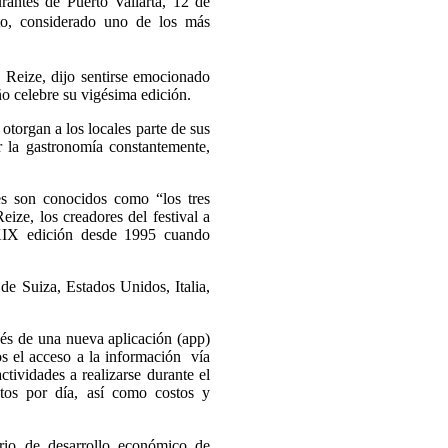
urantes de Puerto Vallarta, 12 de
to, considerado uno de los más
z Reize, dijo sentirse emocionado
ño celebre su vigésima edición.
torgan a los locales parte de sus
ar la gastronomía constantemente,
es son conocidos como “los tres
ze, los creadores del festival a
 XIX edición desde 1995 cuando
de Suiza, Estados Unidos, Italia,
vés de una nueva aplicación (app)
dos el acceso a la información vía
actividades a realizarse durante el
tos por día, así como costos y
rio de desarrollo económico de