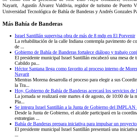
Nayarit, Agustín Álvarez Valdivia, regidor de turismo de Puerto Va
Universidad Tecnológica de Bahía de Banderas y Andrés Gonzales P
Más
Bahía de Banderas
Israel Santillán supervisa obra de más de 8 mdp en El Porvenir
La rehabilitación de la calle Indiana contempla pavimento de co
de ...
Gobierno de Bahía de Banderas fortalece diálogo y trabajo con
El presidente municipal Israel Santillán encabezó una mesa de t
Cabildo pa...
Héctor Santana llega como favorito al proceso interno de More
Nayarit
Mientras Morena desarrolla el proceso para elegir a sus Coordi
la Tra...
Hoy, Gobierno de Bahía de Banderas acercará los servicios de 
La jornada se realizará este martes 4 de agosto, de 10:00 de la 
Pla...
Se integra Israel Santillán a la Junta de Gobierno del IMPLAN
Desde la Junta de Gobierno, el alcalde participará en la coordi
estrategias ...
Bahía de Banderas prepara iniciativa para impulsar un proyecto
El presidente municipal Israel Santillán presentará una iniciati
...