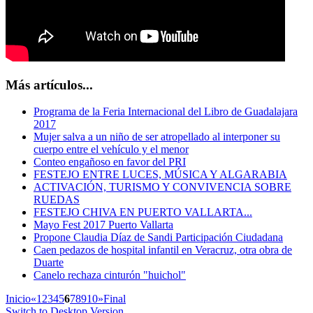
Más artículos...
Programa de la Feria Internacional del Libro de Guadalajara
2017
Mujer salva a un niño de ser atropellado al interponer su
cuerpo entre el vehículo y el menor
Conteo engañoso en favor del PRI
FESTEJO ENTRE LUCES, MÚSICA Y ALGARABIA
ACTIVACIÓN, TURISMO Y CONVIVENCIA SOBRE
RUEDAS
FESTEJO CHIVA EN PUERTO VALLARTA...
Mayo Fest 2017 Puerto Vallarta
Propone Claudia Díaz de Sandi Participación Ciudadana
Caen pedazos de hospital infantil en Veracruz, otra obra de
Duarte
Canelo rechaza cinturón "huichol"
Inicio
«
1
2
3
4
5
6
7
8
9
10
»
Final
Switch to Desktop Version